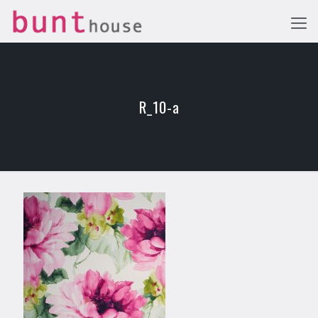
R_10-a